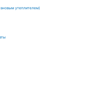
тановым утеплителем)
аты