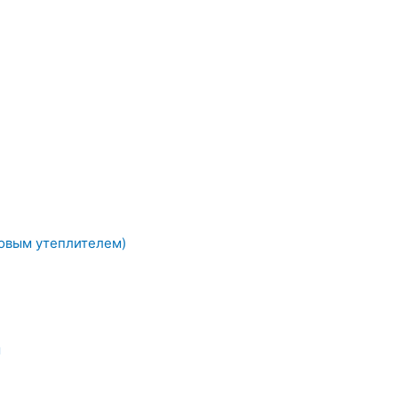
овым утеплителем)
ы