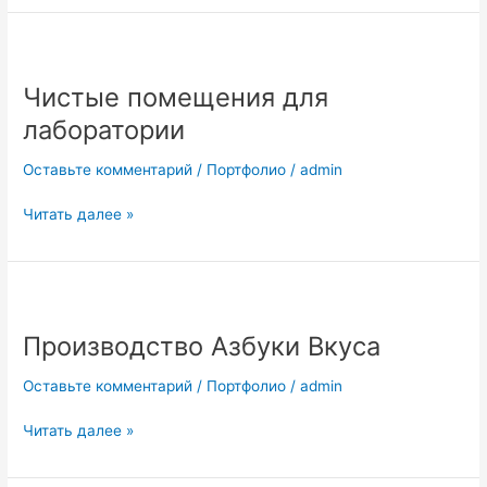
Чистые
помещения
Чистые помещения для
для
лаборатории
лаборатории
Оставьте комментарий
/
Портфолио
/
admin
Читать далее »
Производство
Азбуки
Производство Азбуки Вкуса
Вкуса
Оставьте комментарий
/
Портфолио
/
admin
Читать далее »