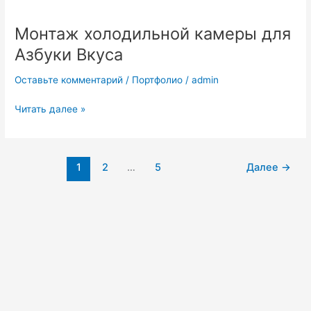
Монтаж
холодильной
Монтаж холодильной камеры для
камеры
для
Азбуки Вкуса
Азбуки
Вкуса
Оставьте комментарий
/
Портфолио
/
admin
Читать далее »
1
2
…
5
Далее
→