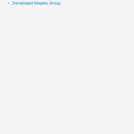
Developed Mapbiz Group
Заказать обратный
звонок
Заполните форму и наши менеджеры свяжутся с вами
в ближайшее рабочее время
Имя
Телефон
Отправить
Начать сотрудничество
Заполните форму и наши менеджеры свяжутся с вами
в ближайшее рабочее время
Имя
Телефон
Комментарий