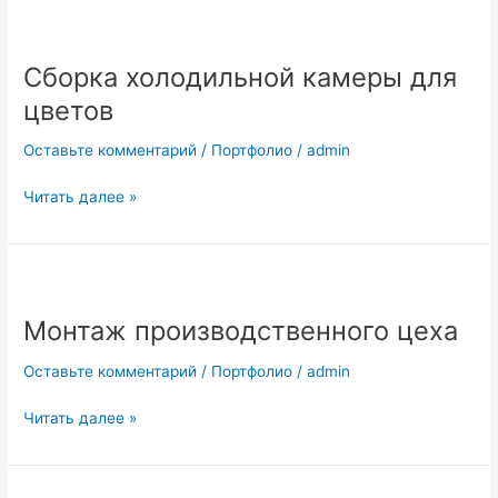
Сборка
холодильной
Сборка холодильной камеры для
камеры
для
цветов
цветов
Оставьте комментарий
/
Портфолио
/
admin
Читать далее »
Монтаж
производственного
Монтаж производственного цеха
цеха
Оставьте комментарий
/
Портфолио
/
admin
Читать далее »