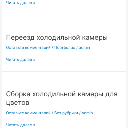
Читать далее »
Переезд
холодильной
Переезд холодильной камеры
камеры
Оставьте комментарий
/
Портфолио
/
admin
Читать далее »
Сборка
холодильной
Сборка холодильной камеры для
камеры
для
цветов
цветов
Оставьте комментарий
/
Без рубрики
/
admin
Читать далее »