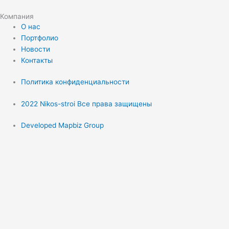
Компания
О нас
Портфолио
Новости
Контакты
Политика конфиденциальности
2022 Nikos-stroi Все права защищены
Developed Mapbiz Group
Заказать обратный
звонок
Заполните форму и наши менеджеры свяжутся с вами
в ближайшее рабочее время
Имя
Телефон