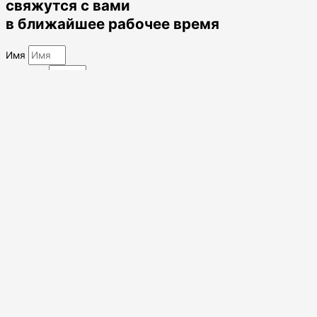
свяжутся с вами
в ближайшее рабочее время
Имя
Телефон
Комментарий
Отправить
Оставить заявку
Заполните форму и наши менеджеры
свяжутся с вами
в ближайшее рабочее время